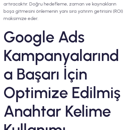
artıracaktır. Doğru hedefleme, zaman ve kaynakların
boşa gitmesini önlemenin yanı sıra yatırım getirisini (ROI)
maksimize eder.
Google Ads
Kampanyalarınd
a Başarı İçin
Optimize Edilmiş
Anahtar Kelime
Kullanımı